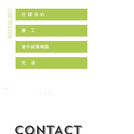
CONSTRUCTION
仕 様 決 め
着 工
途中経過確認
完 成
お引渡し
CONTACT