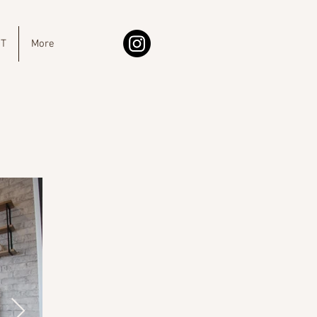
IT
More