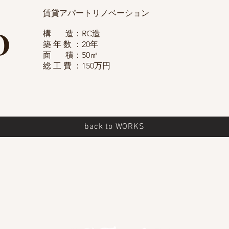
0
賃貸アパートリノベーション
構 造：RC造
築 年 数 ：20年
面 積：50㎡
総 工 費 ：150万円
back to WORKS