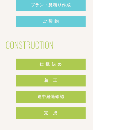
プラン・見積り作成
ご 契 約
CONSTRUCTION
仕 様 決 め
着 工
途中経過確認
完 成