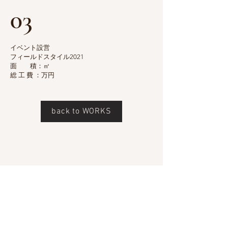
03
イベント設営
フィールドスタイル2021
面 積：㎡
総 工 費 ：万円
back to WORKS