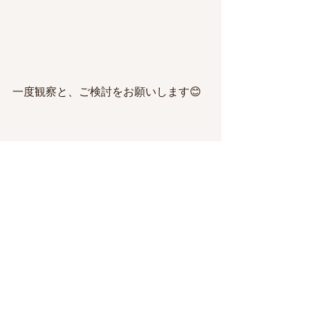
一度観察と、ご検討をお願いします😊
最後まで読んで頂きありがとうござい
ました☺️🙏
すべて表示
最新記事