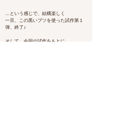
…という感じで、結構楽しく
一旦、この黒いブツを使った試作第１
弾、終了♪
そして、今回の試作をもとに
材料を吟味して週明けにまた試作やる
ことになりました
なんやかんやで、HOFのみんな
なんかやろう！ってなると結構本気で
やるんですよね（笑）
私は結構、こういうチームなところが
好きで
いろいろみなさんから刺激もらってま
す