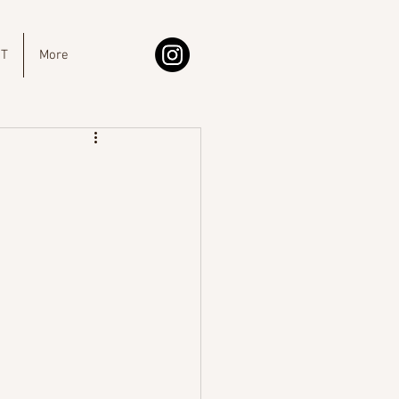
IT
More