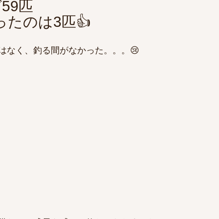
59匹　
たのは3匹👍
はなく、釣る間がなかった。。。😢