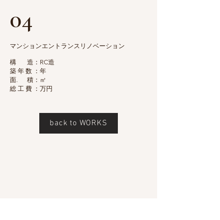
04
マンションエントランスリノベーション
構 造：RC造
築 年 数 ：年
面. 積：㎡
総 工 費 ：万円
back to WORKS