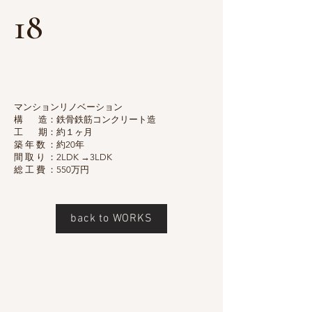
18
マンションリノベーション
構 造：鉄骨鉄筋コンクリート造
工 期：約１ヶ月
築 年 数 ：約20年
間 取 り ：2LDK →3LDK
総 工 費 ：550万円
back to WORKS