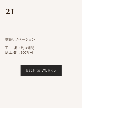
21
増築リノベーション
工 期：約３週間
総 工 費 ：300万円
back to WORKS