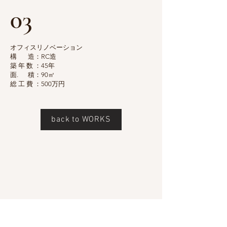
03
オフィスリノベーション
構 造：RC造
築 年 数 ：45年
面. 積：90㎡
総 工 費 ：500万円
back to WORKS