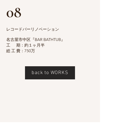
08
レコードバーリノベーション
名古屋市中区『BAR BATHTUB』​
工 期：約１ヶ月半
​総 工 費：750万
back to WORKS