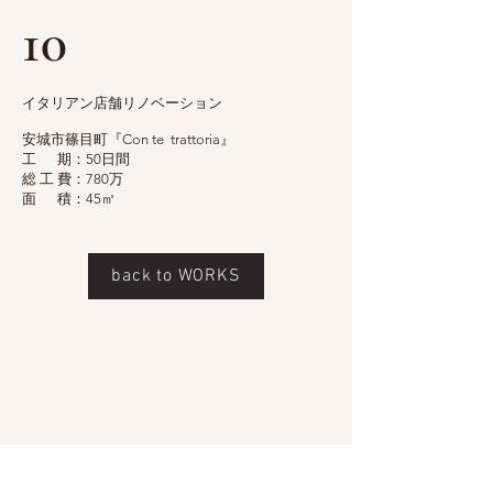
10
イタリアン店舗リノベーション
安城市篠目町『Con te trattoria』​
工 期：50日間
​総 工 費：780万
面 積：45㎡
back to WORKS