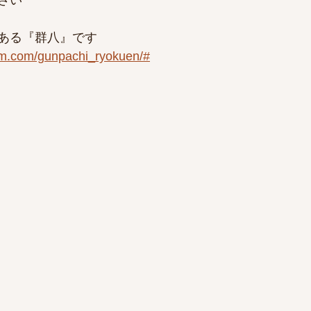
さい
ある『群八』です
am.com/gunpachi_ryokuen/#