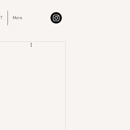
IT
More