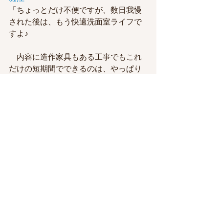
「ちょっとだけ不便ですが、数日我慢
された後は、もう快適洗面室ライフで
すよ♪
　内容に造作家具もある工事でもこれ
だけの短期間でできるのは、やっぱり
プランから施工まで全部やれち
ゃうハウスオブファンだから
だ
と思います👍✨」
タノウチ
「ちょっと変わったリノベ屋さんは、
なんでもできちゃうリノベ屋さんでも
あるんだ！
　はっ、、、でも、ここまでオーダー
メイドな感じだと、、、
　結構、、、金額もどどーーーんとい